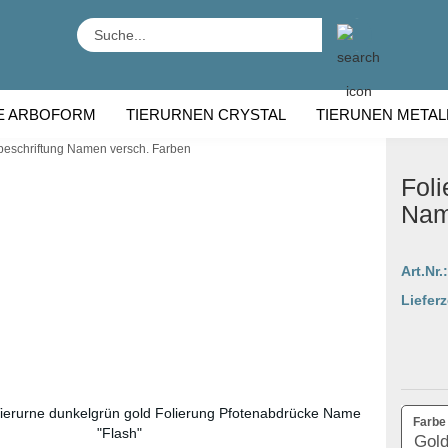
Suche...
E ARBOFORM
TIERURNEN CRYSTAL
TIERUNEN METAL
beschriftung Namen versch. Farben
RNEN HOLZ
TIERURNEN RASSE
Foli
Nam
Art.Nr.:
Lieferz
Farbe 