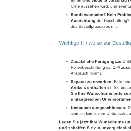
Ihnen eine
visuelle Vorschau
(F
Urne aussehen wird, und event
Sonderwünsche? Kein Proble
Ausrichtung
der Beschriftung? 
des Bestellprozesses mit.
Wichtige Hinweise zur Bestell
Zusätzliche Fertigungszeit:
Bit
Folienbeschriftung ca.
1–4 zusä
Anspruch nimmt.
Separat zu erwerben:
Bitte bea
Artikels enthalten
ist. Sie beste
Sie Ihre Wunschurne bitte sep
umfangreichen Urnensortimen
Umtausch ausgeschlossen:
Da
sind sie leider vom Umtausch a
Legen Sie jetzt Ihre Wunschurne un
und schaffen Sie ein unvergleichli