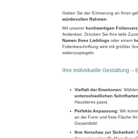
Geben Sie der Erinnerung an Ihren gel
würdevollen Rahmen
.
Mit unserer
hochwertigen Folienverz
Andenken. Drücken Sie Ihre tiefe Zun
Namen Ihres Lieblings
oder einem
h
Folienbeschriftung wird mit größter Sorg
widerzuspiegeln.
Ihre individuelle Gestaltung –
Vielfalt der Emotionen:
Wählen
unterschiedlichen Schriftarte
Haustieres passt.
Perfekte Anpassung:
Wir kümme
an die Form und freie Fläche Ih
Gesamtbild.
Ihre Vorschau zur Sicherheit:
B