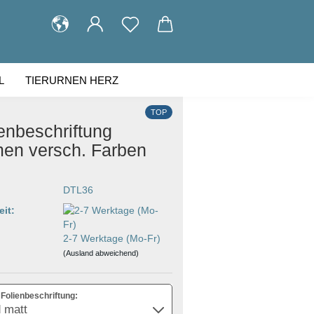
L
TIERURNEN HERZ
KUNDENGALERIE
ÜBER UNS
TOP
enbeschriftung
en versch. Farben
DTL36
eit:
2-7 Werktage (Mo-Fr)
(Ausland abweichend)
Folienbeschriftung: