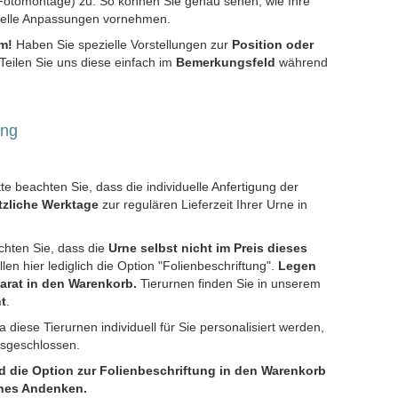
otomontage) zu. So können Sie genau sehen, wie Ihre
uelle Anpassungen vornehmen.
m!
Haben Sie spezielle Vorstellungen zur
Position oder
Teilen Sie uns diese einfach im
Bemerkungsfeld
während
ung
te beachten Sie, dass die individuelle Anfertigung der
tzliche Werktage
zur regulären Lieferzeit Ihrer Urne in
chten Sie, dass die
Urne selbst nicht im Preis dieses
llen hier lediglich die Option "Folienbeschriftung".
Legen
arat in den Warenkorb.
Tierurnen finden Sie in unserem
t
.
 diese Tierurnen individuell für Sie personalisiert werden,
usgeschlossen.
d die Option zur Folienbeschriftung in den Warenkorb
ches Andenken.