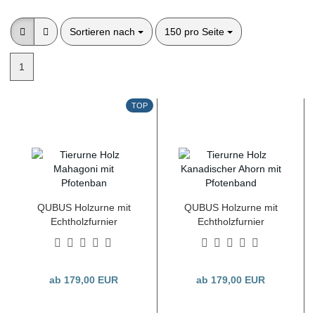
Sortieren nach
pro Seite
Sortieren nach
150 pro Seite
1
TOP
QUBUS Holzurne mit
QUBUS Holzurne mit
Echtholzfurnier
Echtholzfurnier
Mahagoni +
Kanadischer Ahorn +
Pfotenband, versch.
Pfotenband, versch.
Größen
Größen
ab 179,00 EUR
ab 179,00 EUR