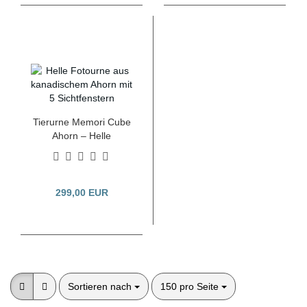
Tierurne Memori Cube
Ahorn – Helle
Freundlichkeit für
einen ewigen Platz im
Herzen
299,00 EUR
Sortieren nach
pro Seite
Sortieren nach
150 pro Seite