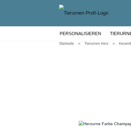
PERSONALISIEREN
TIERURN
»
»
Startseite
Tierurnen Herz
Keramik
TIERURNEN KERAMIK
TIERU