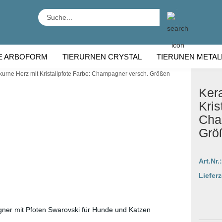
Suche...
E ARBOFORM
TIERURNEN CRYSTAL
TIERUNEN METAL
urne Herz mit Kristallpfote Farbe: Champagner versch. Größen
RNEN HOLZ
TIERURNEN RASSE
Ker
Kris
Cha
Grö
Art.Nr.:
Lieferz