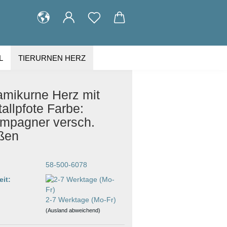
L
TIERURNEN HERZ
KUNDENGALERIE
ÜBER UNS
amikurne Herz mit
tallpfote Farbe:
mpagner versch.
ßen
58-500-6078
eit:
2-7 Werktage (Mo-Fr)
(Ausland abweichend)