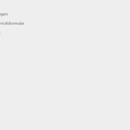
ngen
rrufsformular
z