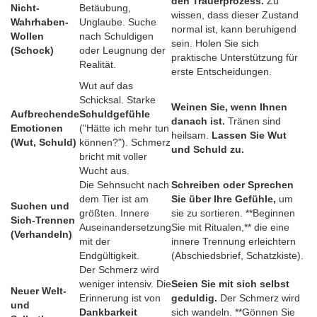
den Trauerprozess.
Zu
Nicht-
Betäubung,
wissen, dass dieser Zustand
Wahrhaben-
Unglaube. Suche
normal ist, kann beruhigend
Wollen
nach Schuldigen
sein. Holen Sie sich
(Schock)
oder Leugnung der
praktische Unterstützung für
Realität.
erste Entscheidungen.
Wut auf das
Schicksal. Starke
Weinen Sie, wenn Ihnen
Aufbrechende
Schuldgefühle
danach ist.
Tränen sind
Emotionen
("Hätte ich mehr tun
heilsam.
Lassen Sie Wut
(Wut, Schuld)
können?"). Schmerz
und Schuld zu.
bricht mit voller
Wucht aus.
Die Sehnsucht nach
Schreiben oder Sprechen
dem Tier ist am
Sie über Ihre Gefühle,
um
Suchen und
größten. Innere
sie zu sortieren. **Beginnen
Sich-Trennen
Auseinandersetzung
Sie mit Ritualen,** die eine
(Verhandeln)
mit der
innere Trennung erleichtern
Endgültigkeit.
(Abschiedsbrief, Schatzkiste).
Der Schmerz wird
weniger intensiv. Die
Seien Sie mit sich selbst
Neuer Welt-
Erinnerung ist von
geduldig.
Der Schmerz wird
und
Dankbarkeit
sich wandeln. **Gönnen Sie