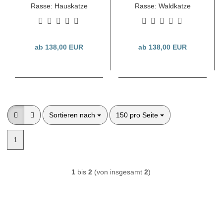
Rasse: Hauskatze
Rasse: Waldkatze
ab 138,00 EUR
ab 138,00 EUR
Sortieren nach
pro Seite
Sortieren nach
150 pro Seite
1
1
bis
2
(von insgesamt
2
)