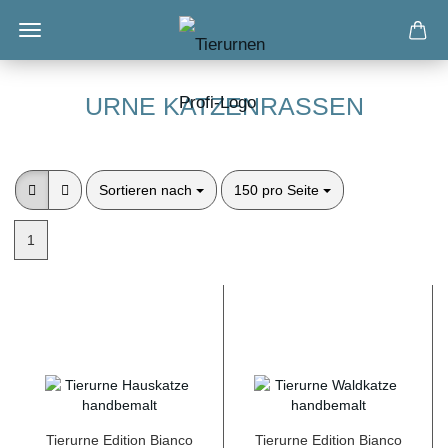
URNE KATZENRASSEN
Sortieren nach
pro Seite
Sortieren nach
150 pro Seite
1
Tierurne Edition Bianco
Tierurne Edition Bianco