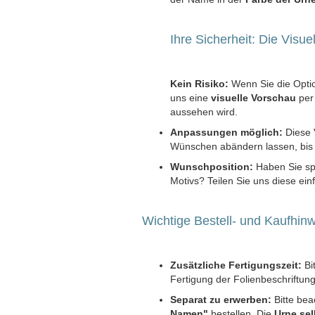
Ihre Sicherheit: Die Visue
Kein Risiko:
Wenn Sie die Optio
uns eine
visuelle Vorschau
per 
aussehen wird.
Anpassungen möglich:
Diese 
Wünschen abändern lassen, bis si
Wunschposition:
Haben Sie spe
Motivs? Teilen Sie uns diese ei
Wichtige Bestell- und Kaufhin
Zusätzliche Fertigungszeit:
Bi
Fertigung der Folienbeschriftung
Separat zu erwerben:
Bitte bea
Namen"
bestellen. Die
Urne sel