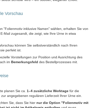
lle Vorschau
n "Folienmotiv inklusive Namen" wählen, erhalten Sie von
E-Mail zugesandt, die zeigt, wie Ihre Urne in etwa
Vorschau können Sie selbstverständlich nach Ihren
e perfekt ist.
zielle Vorstellungen zur Position und Ausrichtung des
nfach im
Bemerkungsfeld
des Bestellprozesses mit.
weise
tte planen Sie ca.
1–4 zusätzliche Werktage
für die
 zur angegebenen regulären Lieferzeit Ihrer Urne ein.
chten Sie, dass Sie hier
nur die Option "Folienmotiv mit
bst ist nicht im Artikelpreis enthalten
und muss