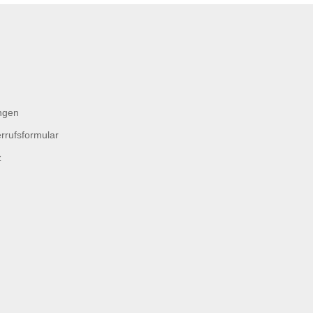
ngen
rrufsformular
z