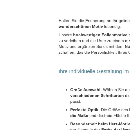
Halten Sie die Erinnerung an Ihr gelie
wunderschönen Motiv
lebendig.
Unsere
hochwertigen Folienmotive
s
zu verleihen und die Urne zu einem
ei
Motiv und ergänzen Sie es mit dem
Na
schaffen, das die Persönlichkeit Ihres 
Ihre Individuelle Gestaltung im
Große Auswahl:
Wählen Sie a
verschiedenen Schriftarten
die
passt.
Perfekte Optik:
Die Größe des M
die Maße
und die freie Fläche I
Besonderheit beim Herz-Motiv
der Name in der
Farbe der Urn