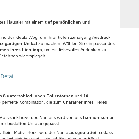
btes Haustier mit einem
tief persönlichen und
ind der ideale Weg, um Ihrer tiefen Zuneigung Ausdruck
nzigartigen Unikat
zu machen. Wählen Sie ein passendes
men Ihres Lieblings
, um ein liebevolles Andenken zu
Gefährten widerspiegelt.
 Detail
us
8 unterschiedlichen Folienfarben
und
10
 perfekte Kombination, die zum Charakter Ihres Tieres
otivs inklusive des Namens wird von uns
harmonisch an
hrer bestellten Urne angepasst.
:
Beim Motiv "Herz" wird der Name
ausgeplottet
, sodass
e
selbst sichtbar wird – ein subtiler, eleganter Effekt.