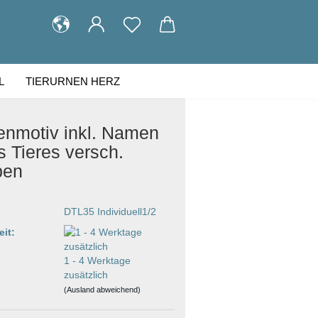
L
TIERURNEN HERZ
KUNDENGALERIE
ÜBER UNS
enmotiv inkl. Namen
s Tieres versch.
ben
DTL35 Individuell1/2
eit:
1 - 4 Werktage
zusätzlich
(Ausland abweichend)