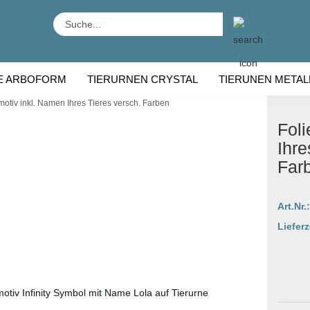
Suche...
E ARBOFORM
TIERURNEN CRYSTAL
TIERUNEN METAL
motiv inkl. Namen Ihres Tieres versch. Farben
RNEN HOLZ
TIERURNEN RASSE
Foli
Ihre
Far
Art.Nr.:
Lieferz