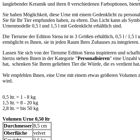
langlebender Keramik und ihren 8 verschiedenen Farboptionen, bietet s
Sie haben Möglichkeit, diese Urne mit einem Gedenklicht zu personali
Sie für Ihr Tier empfunden haben, zu ehren. Das Licht kann als Symbo
Urnenmodelle 0,5 l und 1,5 l mit Gedenklicht erhältlich sind.
Die Tierurne der Edition Siena ist in 3 Größen erhältlich, 0,5 l / 1,5
ermöglicht es Ihnen, sie in jeden Raum Ihres Zuhauses zu integrieren.
Lassen Sie sich von der Tierurne Edition Siena inspirieren und schaff
hierzu stehen Ihnen in der Kategorie "
Personalisieren
" eine Unzahl v
hat, schenken Sie Ihrem geliebten Tier die Würde, die es verdient hat
Wir empfehlen Ihnen, eine Urne mit einem etwas größeren Volumen z
wird.
0,5 ltr. = 1 - 8 kg
1,5 ltr. = 8 - 20 kg
2,8 ltr. = bis 50 kg
Volumen Urne 0,50 ltr
Durchmesser
8,5 cm
Oberfläche
velvet