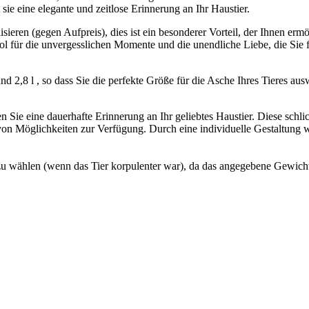
ie eine elegante und zeitlose Erinnerung an Ihr Haustier.
sieren (gegen Aufpreis), dies ist ein besonderer Vorteil, der Ihnen er
l für die unvergesslichen Momente und die unendliche Liebe, die Sie fü
 l und 2,8 l , so dass Sie die perfekte Größe für die Asche Ihres Tieres
en Sie eine dauerhafte Erinnerung an Ihr geliebtes Haustier. Diese schl
on Möglichkeiten zur Verfügung. Durch eine individuelle Gestaltung we
.
u wählen (wenn das Tier korpulenter war), da das angegebene Gewicht