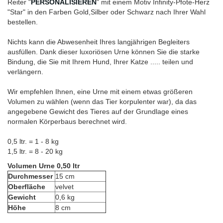
Reiter "
PERSONALISIEREN
" mit einem Motiv Infinity-Pfote-Herz
"Star" in den Farben Gold,Silber oder Schwarz nach Ihrer Wahl
bestellen.
Nichts kann die Abwesenheit Ihres langjährigen Begleiters
ausfüllen. Dank dieser luxoriösen Urne können Sie die starke
Bindung, die Sie mit Ihrem Hund, Ihrer Katze ..... teilen und
verlängern.
Wir empfehlen Ihnen, eine Urne mit einem etwas größeren
Volumen zu wählen (wenn das Tier korpulenter war), da das
angegebene Gewicht des Tieres auf der Grundlage eines
normalen Körperbaus berechnet wird.
0,5 ltr. = 1 - 8 kg
1,5 ltr. = 8 - 20 kg
Volumen Urne 0,50 ltr
Durchmesser
15 cm
Oberfläche
velvet
Gewicht
0,6 kg
Höhe
8 cm