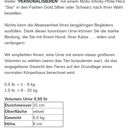
Reiter "
PERSONALISIEREN
" mit einem Motiv Infinity-Pfote-Herz
"Star" in den Farben Gold,Silber oder Schwarz nach Ihrer Wahl
bestellen.
Nichts kann die Abwesenheit Ihres langjährigen Begleiters
ausfüllen. Dank dieser luxoriösen Urne können Sie die starke
Bindung, die Sie mit Ihrem Hund, Ihrer Katze ..... teilen und
verlängern.
Wir empfehlen Ihnen, eine Urne mit einem etwas größeren
Volumen zu wählen (wenn das Tier korpulenter war), da das
angegebene Gewicht des Tieres auf der Grundlage eines
normalen Körperbaus berechnet wird.
0,5 ltr. = 1 - 8 kg
1,5 ltr. = 8 - 20 kg
Volumen Urne 0,50 ltr
Durchmesser
15 cm
Oberfläche
velvet
Gewicht
0,6 kg
Höhe
8 cm