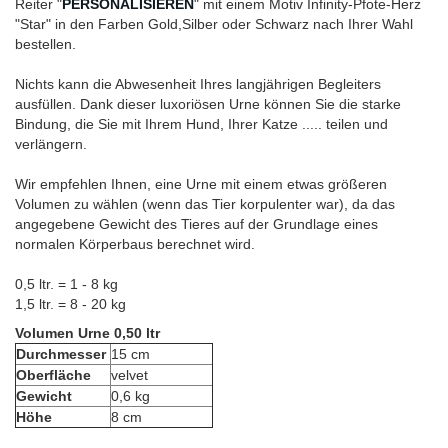
Reiter "
PERSONALISIEREN
" mit einem Motiv Infinity-Pfote-Herz
"Star" in den Farben Gold,Silber oder Schwarz nach Ihrer Wahl
bestellen.
Nichts kann die Abwesenheit Ihres langjährigen Begleiters
ausfüllen. Dank dieser luxoriösen Urne können Sie die starke
Bindung, die Sie mit Ihrem Hund, Ihrer Katze ..... teilen und
verlängern.
Wir empfehlen Ihnen, eine Urne mit einem etwas größeren
Volumen zu wählen (wenn das Tier korpulenter war), da das
angegebene Gewicht des Tieres auf der Grundlage eines
normalen Körperbaus berechnet wird.
0,5 ltr. = 1 - 8 kg
1,5 ltr. = 8 - 20 kg
Volumen Urne 0,50 ltr
Durchmesser
15 cm
Oberfläche
velvet
Gewicht
0,6 kg
Höhe
8 cm