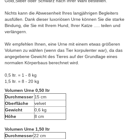
Gold,Silber oder Schwarz nach Ihrer Wahl bestellen.
Nichts kann die Abwesenheit Ihres langjährigen Begleiters
ausfüllen. Dank dieser luxoriösen Urne können Sie die starke
Bindung, die Sie mit Ihrem Hund, Ihrer Katze ..... teilen und
verlängern.
Wir empfehlen Ihnen, eine Urne mit einem etwas größeren
Volumen zu wählen (wenn das Tier korpulenter war), da das
angegebene Gewicht des Tieres auf der Grundlage eines
normalen Körperbaus berechnet wird.
0,5 ltr. = 1 - 8 kg
1,5 ltr. = 8 - 20 kg
Volumen Urne 0,50 ltr
Durchmesser
15 cm
Oberfläche
velvet
Gewicht
0,6 kg
Höhe
8 cm
Volumen Urne 1,50 ltr
Durchmesser
22 cm