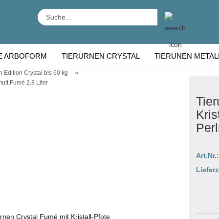
Suche...
E ARBOFORM
TIERURNEN CRYSTAL
TIERUNEN METAL
»
 Edition Crystal bis 60 kg
RNEN HOLZ
TIERURNEN RASSE
mutt Fumé 2,8 Liter
Tier
Kris
Perl
Art.Nr.:
Lieferz