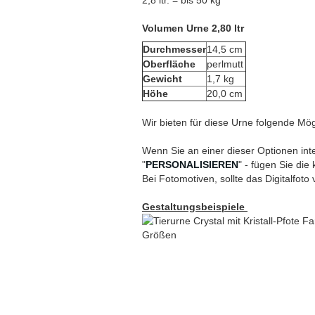
2,8 ltr. = bis 50 kg
Volumen Urne 2,80 ltr
Durchmesser
14,5 cm
Oberfläche
perlmutt
Gewicht
1,7 kg
Höhe
20,0 cm
Wir bieten für diese Urne folgende Mög
Wenn Sie an einer dieser Optionen inte
"
PERSONALISIEREN
" - fügen Sie die
Bei Fotomotiven, sollte das Digitalfoto 
Gestaltungsbeispiele