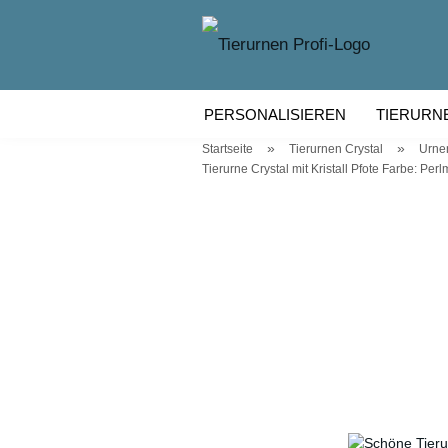
PERSONALISIEREN
TIERURN
»
»
Startseite
Tierurnen Crystal
Urnen
TIERURNEN KERAMIK
TIERU
Tierurne Crystal mit Kristall Pfote Farbe: Perl