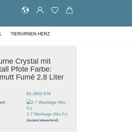
L
TIERURNEN HERZ
KUNDENGALERIE
ÜBER UNS
urne Crystal mit
tall Pfote Farbe:
mutt Fumé 2,8 Liter
65-2800-578
eit:
2-7 Werktage (Mo-Fr)
(Ausland abweichend)