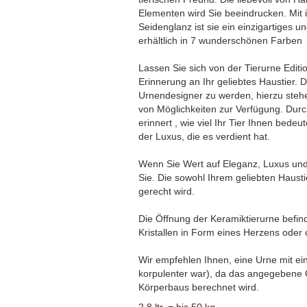
Elementen wird Sie beeindrucken. Mit 
Seidenglanz ist sie ein einzigartiges u
erhältlich in 7 wunderschönen Farben 
Lassen Sie sich von der Tierurne Editi
Erinnerung an Ihr geliebtes Haustier. D
Urnendesigner zu werden, hierzu steh
von Möglichkeiten zur Verfügung. Durc
erinnert , wie viel Ihr Tier Ihnen bede
der Luxus, die es verdient hat.
Wenn Sie Wert auf Eleganz, Luxus und S
Sie. Die sowohl Ihrem geliebten Haust
gerecht wird.
Die Öffnung der Keramiktierurne befinde
Kristallen in Form eines Herzens oder 
Wir empfehlen Ihnen, eine Urne mit e
korpulenter war), da das angegebene 
Körperbaus berechnet wird.