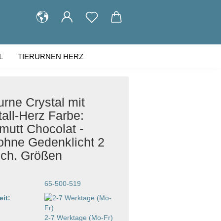
L
TIERURNEN HERZ
KUNDENGALERIE
ÜBER UNS
urne Crystal mit
tall-Herz Farbe:
mutt Chocolat -
ohne Gedenklicht 2
sch. Größen
65-500-519
eit:
2-7 Werktage (Mo-Fr)