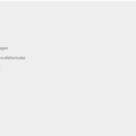
ngen
rrufsformular
z