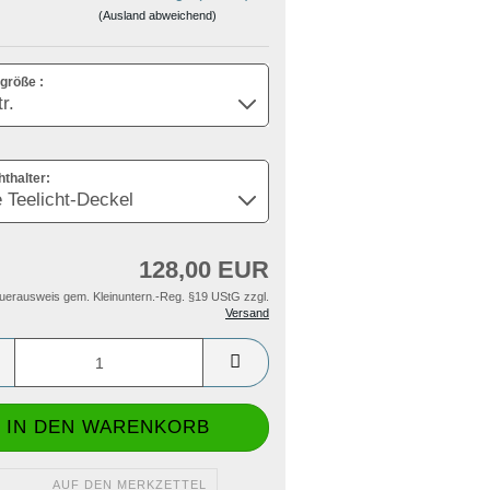
(Ausland abweichend)
größe :
hthalter:
128,00 EUR
uerausweis gem. Kleinuntern.-Reg. §19 UStG zzgl.
Versand
AUF DEN MERKZETTEL