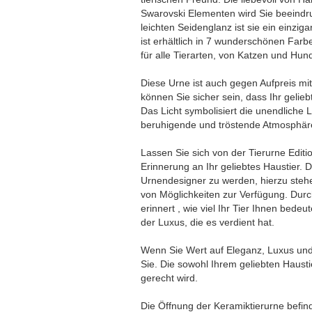
Swarovski Elementen wird Sie beeindru
leichten Seidenglanz ist sie ein einzi
ist erhältlich in 7 wunderschönen Farb
für alle Tierarten, von Katzen und Hund
Diese Urne ist auch gegen Aufpreis mit
können Sie sicher sein, dass Ihr gelie
Das Licht symbolisiert die unendliche L
beruhigende und tröstende Atmosphär
Lassen Sie sich von der Tierurne Editi
Erinnerung an Ihr geliebtes Haustier. D
Urnendesigner zu werden, hierzu steh
von Möglichkeiten zur Verfügung. Durc
erinnert , wie viel Ihr Tier Ihnen bede
der Luxus, die es verdient hat.
Wenn Sie Wert auf Eleganz, Luxus und S
Sie. Die sowohl Ihrem geliebten Haust
gerecht wird.
Die Öffnung der Keramiktierurne befinde