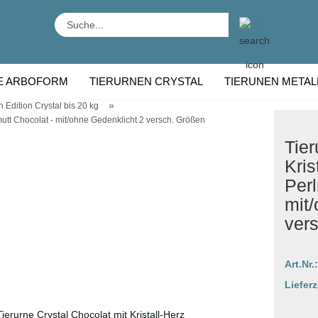
Suche...
E ARBOFORM
TIERURNEN CRYSTAL
TIERUNEN METAL
»
 Edition Crystal bis 20 kg
RNEN HOLZ
TIERURNEN RASSE
lmutt Chocolat - mit/ohne Gedenklicht 2 versch. Größen
Tier
Kris
Perl
mit/
ver
Art.Nr.:
Lieferz