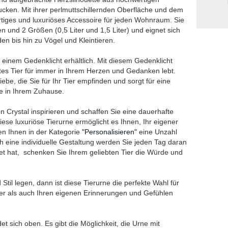
cken. Mit ihrer perlmuttschillernden Oberfläche und dem
gartiges und luxuriöses Accessoire für jeden Wohnraum. Sie
en und 2 Größen (0,5 Liter und 1,5 Liter) und eignet sich
en bis hin zu Vögel und Kleintieren.
 einem Gedenklicht erhältlich. Mit diesem Gedenklicht
btes Tier für immer in Ihrem Herzen und Gedanken lebt.
iebe, die Sie für Ihr Tier empfinden und sorgt für eine
e in Ihrem Zuhause.
on Crystal inspirieren und schaffen Sie eine dauerhafte
iese luxuriöse Tierurne ermöglicht es Ihnen, Ihr eigener
en Ihnen in der Kategorie
"Personalisieren"
eine Unzahl
h eine individuelle Gestaltung werden Sie jeden Tag daran
utet hat, schenken Sie Ihrem geliebten Tier die Würde und
til legen, dann ist diese Tierurne die perfekte Wahl für
ier als auch Ihren eigenen Erinnerungen und Gefühlen
t sich oben. Es gibt die Möglichkeit, die Urne mit