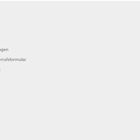
ngen
rrufsformular
z