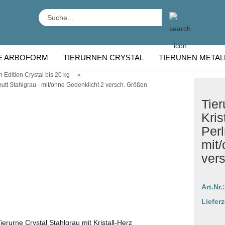
Suche...
E ARBOFORM
TIERURNEN CRYSTAL
TIERUNEN METAL
»
 Edition Crystal bis 20 kg
RNEN HOLZ
TIERURNEN RASSE
lmutt Stahlgrau - mit/ohne Gedenklicht 2 versch. Größen
Tier
Kris
Perl
mit/
ver
Art.Nr.:
Lieferz