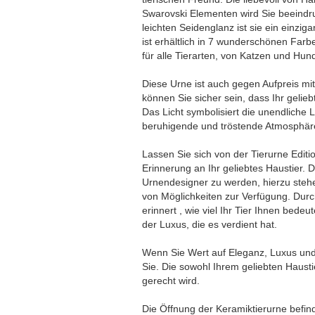
Swarovski Elementen wird Sie beeindru
leichten Seidenglanz ist sie ein einzi
ist erhältlich in 7 wunderschönen Farb
für alle Tierarten, von Katzen und Hund
Diese Urne ist auch gegen Aufpreis mit
können Sie sicher sein, dass Ihr gelie
Das Licht symbolisiert die unendliche L
beruhigende und tröstende Atmosphär
Lassen Sie sich von der Tierurne Editi
Erinnerung an Ihr geliebtes Haustier. D
Urnendesigner zu werden, hierzu steh
von Möglichkeiten zur Verfügung. Durc
erinnert , wie viel Ihr Tier Ihnen bede
der Luxus, die es verdient hat.
Wenn Sie Wert auf Eleganz, Luxus und S
Sie. Die sowohl Ihrem geliebten Haust
gerecht wird.
Die Öffnung der Keramiktierurne befinde