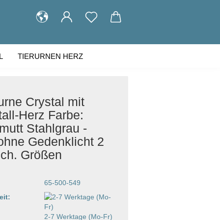
L
TIERURNEN HERZ
KUNDENGALERIE
ÜBER UNS
urne Crystal mit
tall-Herz Farbe:
mutt Stahlgrau -
ohne Gedenklicht 2
sch. Größen
65-500-549
eit:
2-7 Werktage (Mo-Fr)