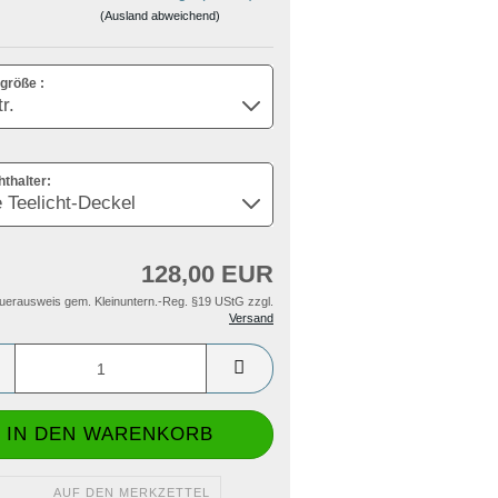
(Ausland abweichend)
größe :
hthalter:
128,00 EUR
uerausweis gem. Kleinuntern.-Reg. §19 UStG zzgl.
Versand
AUF DEN MERKZETTEL