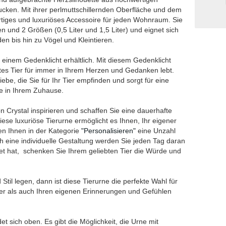
cken. Mit ihrer perlmuttschillernden Oberfläche und dem
gartiges und luxuriöses Accessoire für jeden Wohnraum. Sie
en und 2 Größen (0,5 Liter und 1,5 Liter) und eignet sich
en bis hin zu Vögel und Kleintieren.
 einem Gedenklicht erhältlich. Mit diesem Gedenklicht
btes Tier für immer in Ihrem Herzen und Gedanken lebt.
iebe, die Sie für Ihr Tier empfinden und sorgt für eine
e in Ihrem Zuhause.
on Crystal inspirieren und schaffen Sie eine dauerhafte
iese luxuriöse Tierurne ermöglicht es Ihnen, Ihr eigener
en Ihnen in der Kategorie
"Personalisieren"
eine Unzahl
h eine individuelle Gestaltung werden Sie jeden Tag daran
utet hat, schenken Sie Ihrem geliebten Tier die Würde und
til legen, dann ist diese Tierurne die perfekte Wahl für
ier als auch Ihren eigenen Erinnerungen und Gefühlen
t sich oben. Es gibt die Möglichkeit, die Urne mit