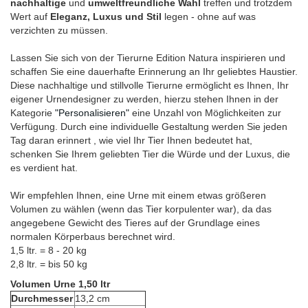
nachhaltige
und
umweltfreundliche Wahl
treffen und trotzdem
Wert auf
Eleganz, Luxus und Stil
legen - ohne auf was
verzichten zu müssen.
Lassen Sie sich von der Tierurne Edition Natura inspirieren und
schaffen Sie eine dauerhafte Erinnerung an Ihr geliebtes Haustier.
Diese nachhaltige und stillvolle Tierurne ermöglicht es Ihnen, Ihr
eigener Urnendesigner zu werden, hierzu stehen Ihnen in der
Kategorie
"Personalisieren"
eine Unzahl von Möglichkeiten zur
Verfügung. Durch eine individuelle Gestaltung werden Sie jeden
Tag daran erinnert , wie viel Ihr Tier Ihnen bedeutet hat,
schenken Sie Ihrem geliebten Tier die Würde und der Luxus, die
es verdient hat.
Wir empfehlen Ihnen, eine Urne mit einem etwas größeren
Volumen zu wählen (wenn das Tier korpulenter war), da das
angegebene Gewicht des Tieres auf der Grundlage eines
normalen Körperbaus berechnet wird.
1,5 ltr. = 8 - 20 kg
2,8 ltr. = bis 50 kg
Volumen Urne 1,50 ltr
Durchmesser
13,2 cm