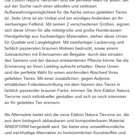
Die Edition Natura Tierurnen sind die perfekte Wahl für jeden, der
auf der Suche nach einer stilvollen und zeitlosen
Aufbewahrungsmöglichkeit für die Asche seines geliebten Tieres
ist. Jede Urne ist ein Unikat und ein würdiges Andenken an Ihr
vierbeiniges Fellkind. Mit seinen 2 verschiedenen Größen, eignen
sich diese Urnen für alle mittelgroße und große Hunderassen.
Handgefertigt aus hochwertigen Materialien, stehen diese Urnen
für Qualität und Langlebigkeit. Mit zweifarbiger Lackierung und
farblich passenden braunen Motiven bedruckt, sowie einem
Jutesäckchen mit Erlensamen als Beigabe, durch das einsäen
des Samens und der daraus entstandenen Pflanze könne Sie die
Erinnerung an Ihren Liebling aufrecht erhalten. Diese Urnen
sind die perfekte Wahl für einen würdevollen Abschied Ihres
geliebten Tieres. Mit einer zusätzlichen, gegen Aufpreis
erhältlichen Folienbeschriftung mit dem Namen des Tieres in
farblich passender brauner Farbe, können Sie Ihre Edition Natura
Tierurne noch individueller gestalten und sich so noch intensiver
an Ihr geliebtes Tier erinnern.
Als Alternative bietet sich die neue Edition Natura Tierurne an, die
aus dem biologisch abbaubaren und kompostierbaren Material
ARBOFORM hergestellt wird. Sie bietet eine umweltfreundliche
und nachhaltige Alternative zu herkömmlichen Kunststoffen und