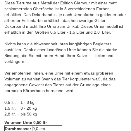
Diese Tierurne aus Metall der Edition Glamour mit einer matt
schimmernden Oberfläche ist in 8 verschiedenen Farben
erhältlich. Das Dekorband ist je nach Urnenfarbe in goldener oder
silberner Folienfarbe erhältlich, das hochwertige Glitter-
Dekorband macht Ihre Urne zum Unikat. Dieses Urnenmodell ist
erhältlich in den Größen 0,5 Liter - 1,5 Liter und 2,8 Liter.
Nichts kann die Abwesenheit Ihres langjährigen Begleiters
ausfüllen. Dank dieser luxoriösen Urne können Sie die starke
Bindung, die Sie mit Ihrem Hund, Ihrer Katze ..... teilen und
verlängern.
Wir empfehlen Ihnen, eine Urne mit einem etwas größeren
Volumen zu wählen (wenn das Tier korpulenter war), da das
angegebene Gewicht des Tieres auf der Grundlage eines
normalen Körperbaus berechnet wird.
0,5 ltr. = 1 - 8 kg
1,5 ltr. = 8 - 20 kg
2,8 ltr. = bis 50 kg
Volumen Urne 0,50 ltr
Durchmesser
9,0 cm