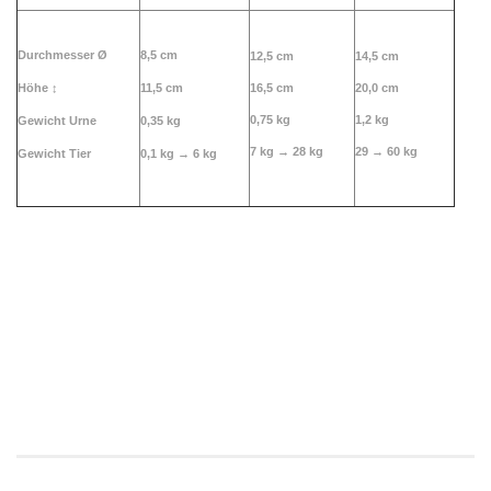
Durchmesser Ø
8,5 cm
12,5 cm
14,5 cm
Höhe
↕
11,5 cm
16,5 cm
20,0 cm
0,75 kg
1,2 kg
Gewicht Urne
0,35 kg
7 kg → 28 kg
29 → 60 kg
Gewicht Tier
0,1 kg →
6 kg