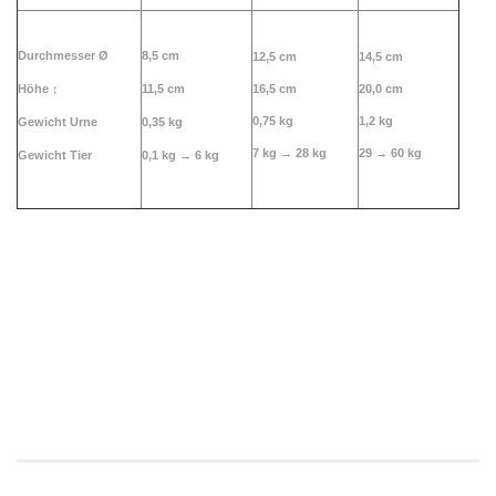
Durchmesser Ø
8,5 cm
12,5 cm
14,5 cm
Höhe
↕
11,5 cm
16,5 cm
20,0 cm
0,75 kg
1,2 kg
Gewicht Urne
0,35 kg
7 kg → 28 kg
29 → 60 kg
Gewicht Tier
0,1 kg →
6 kg