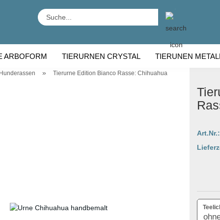
Suche...
E ARBOFORM
TIERURNEN CRYSTAL
TIERUNEN METAL
»
 Hunderassen
Tierurne Edition Bianco Rasse: Chihuahua
RNEN HOLZ
TIERURNEN RASSE
Tier
Ras
Art.Nr.:
Lieferz
Teelic