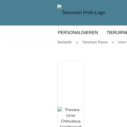
PERSONALISIEREN
TIERURN
»
»
Startseite
Tierurnen Rasse
Urne
TIERURNEN KERAMIK
TIERU