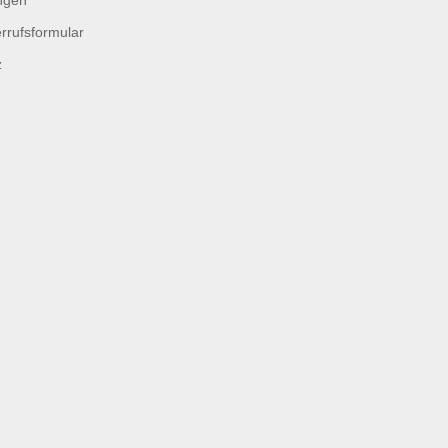
ngen
rrufsformular
z