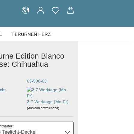
L
TIERURNEN HERZ
KUNDENGALERIE
ÜBER UNS
urne Edition Bianco
se: Chihuahua
65-500-63
eit:
2-7 Werktage (Mo-Fr)
(Ausland abweichend)
hthalter: