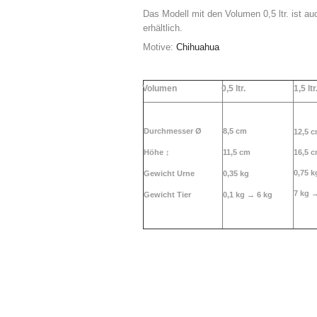
Das Modell mit den Volumen 0,5 ltr. ist au
erhältlich.
Motive:
Chihuahua
Volumen
0,5 ltr.
1,5 ltr
Durchmesser Ø
8,5 cm
12,5 
Höhe
↕
11,5 cm
16,5 
0,75 k
Gewicht Urne
0,35 kg
7 kg 
Gewicht Tier
0,1 kg →
6 kg