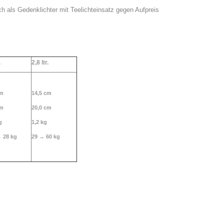
ch als Gedenklichter mit Teelichteinsatz gegen Aufpreis
.
2,
8 ltr.
cm
14,5 cm
cm
20,0 cm
g
1,2 kg
→ 28 kg
29 → 60 kg