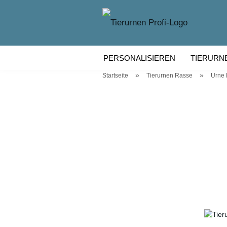
PERSONALISIEREN
TIERURN
»
»
Startseite
Tierurnen Rasse
Urne
TIERURNEN KERAMIK
TIERU