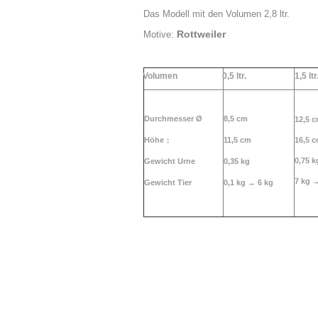
Das Modell mit den Vo
Rottweiler
Motive:
Volumen
0,5 ltr.
1,5 ltr
Durchmesser Ø
8,5 cm
12,5 
Höhe
↕
11,5 cm
16,5 
0,75 k
Gewicht Urne
0,35 kg
7 kg 
Gewicht Tier
0,1 kg →
6 kg