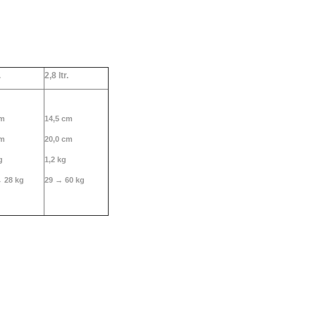
lumen 2,8 ltr.
.
2,
8 ltr.
cm
14,5 cm
cm
20,0 cm
g
1,2 kg
→ 28 kg
29 → 60 kg