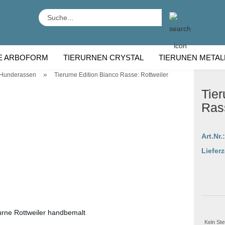
Suche...
E ARBOFORM
TIERURNEN CRYSTAL
TIERUNEN METAL
»
 Hunderassen
Tierurne Edition Bianco Rasse: Rottweiler
RNEN HOLZ
TIERURNEN RASSE
Tier
Rass
Art.Nr.:
Lieferz
Kein Ste