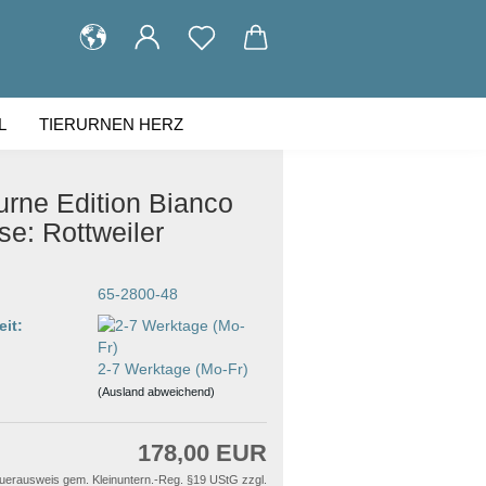
L
TIERURNEN HERZ
KUNDENGALERIE
ÜBER UNS
urne Edition Bianco
e: Rottweiler
65-2800-48
eit:
2-7 Werktage (Mo-Fr)
(Ausland abweichend)
178,00 EUR
uerausweis gem. Kleinuntern.-Reg. §19 UStG zzgl.