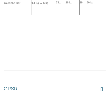
7 kg → 28 kg
29 → 60 kg
Gewicht Tier
0,1 kg →
6 kg
GPSR