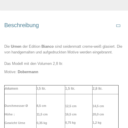
Beschreibung
Die
Urnen
der Edition
Bianco
sind seidenmatt creme-weiß glasiert. Die
von handgemalten und aufgedruckten Motive werden eingebrannt.
Das Modell mit den Volumen 2,8 ltr.
Motive:
Dobermann
Volumen
0,5 ltr.
1,5 ltr.
2,
8 ltr.
Durchmesser Ø
8,5 cm
12,5 cm
14,5 cm
Höhe
↕
11,5 cm
16,5 cm
20,0 cm
0,75 kg
1,2 kg
Gewicht Urne
0,35 kg