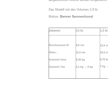
Das Modell mit den Vo
Berner Sennenhund
Motive:
Volumen
0,5 ltr.
1,5 ltr
Durchmesser Ø
8,5 cm
12,5 
Höhe
↕
11,5 cm
16,5 
0,75 k
Gewicht Urne
0,35 kg
7 kg 
Gewicht Tier
0,1 kg →
6 kg