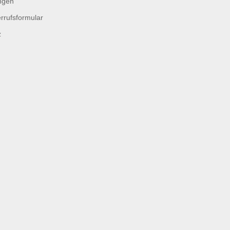
ngen
rrufsformular
z