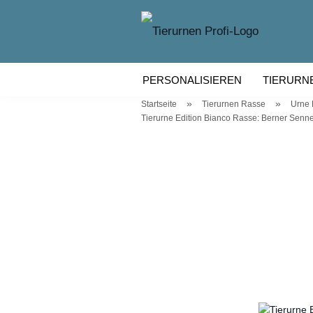
PERSONALISIEREN
TIERURN
»
»
Startseite
Tierurnen Rasse
Urne
TIERURNEN KERAMIK
TIERU
Tierurne Edition Bianco Rasse: Berner Sen