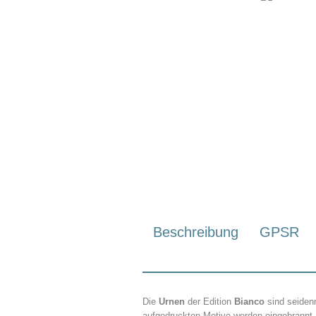
Beschreibung
GPSR
Die
Urnen
der Edition
Bianco
sind seiden
aufgedruckten Motive werden eingebrannt.