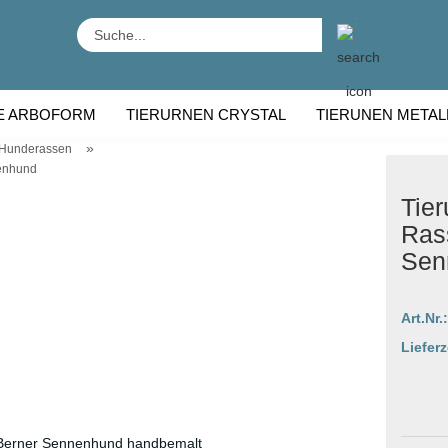
Suche...
E ARBOFORM
TIERURNEN CRYSTAL
TIERUNEN METAL
»
 Hunderassen
RNEN HOLZ
TIERURNEN RASSE
nenhund
Tier
Ras
Sen
Art.Nr.:
Lieferz