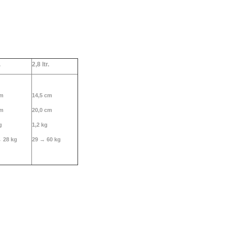
lumen 2,8 ltr.
.
2,
8 ltr.
cm
14,5 cm
cm
20,0 cm
g
1,2 kg
→ 28 kg
29 → 60 kg