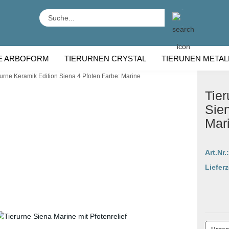
Suche...
E ARBOFORM
TIERURNEN CRYSTAL
TIERUNEN METAL
rurne Keramik Edition Siena 4 Pfoten Farbe: Marine
RNEN HOLZ
TIERURNEN RASSE
Tier
Sien
Mar
Art.Nr.:
Lieferz