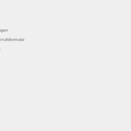
ngen
rrufsformular
z