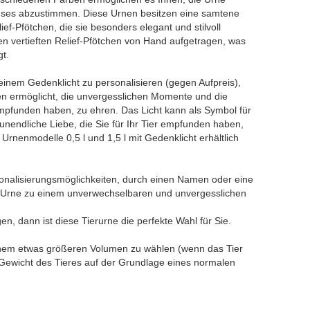
hauses abzustimmen. Diese Urnen besitzen eine samtene
ief-Pfötchen, die sie besonders elegant und stilvoll
n vertieften Relief-Pfötchen von Hand aufgetragen, was
gt.
einem Gedenklicht zu personalisieren (gegen Aufpreis),
hnen ermöglicht, die unvergesslichen Momente und die
 empfunden haben, zu ehren. Das Licht kann als Symbol für
nendliche Liebe, die Sie für Ihr Tier empfunden haben,
 Urnenmodelle 0,5 l und 1,5 l mit Gedenklicht erhältlich
sonalisierungsmöglichkeiten, durch einen Namen oder eine
e Urne zu einem unverwechselbaren und unvergesslichen
n, dann ist diese Tierurne die perfekte Wahl für Sie.
inem etwas größeren Volumen zu wählen (wenn das Tier
Gewicht des Tieres auf der Grundlage eines normalen