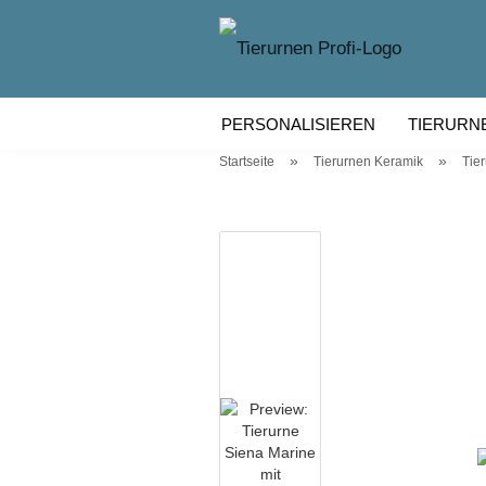
PERSONALISIEREN
TIERURN
»
»
Startseite
Tierurnen Keramik
Tie
TIERURNEN KERAMIK
TIERU