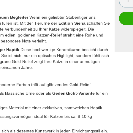
reuen Begleiter
Wenn ein geliebter Stubentiger uns
 füllen ist. Mit der Tierurne der
Edition Siena
schaffen Sie
efe Verbundenheit zu Ihrer Katze widerspiegelt. Die
em edlen, goldenen Katzen-Relief strahlt eine Ruhe und
besondere Note verleiht.
ger Haptik
Diese hochwertige Keramikurne besticht durch
. Sie ist nicht nur ein optisches Highlight, sondern fühlt sich
grane Gold-Relief zeigt Ihre Katze in einer anmutigen
emeinsamen Jahre.
oderne Farben trifft auf glänzendes Gold-Relief.
als klassische Urne oder als
Gedenklicht-Variante
für ein
ges Material mit einer exklusiven, samtweichen Haptik.
assungsvermögen ideal für Katzen bis ca. 8-10 kg
sich als dezentes Kunstwerk in jeden Einrichtungsstil ein.