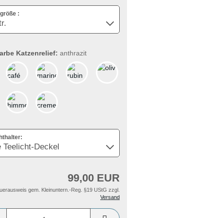
größe :
arbe Katzenrelief:
anthrazit
hthalter:
99,00 EUR
uerausweis gem. Kleinuntern.-Reg. §19 UStG zzgl.
Versand