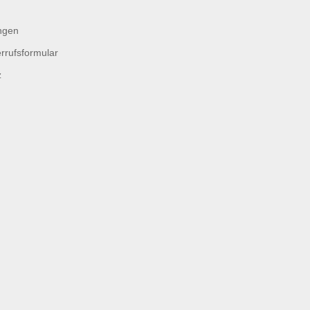
ngen
rrufsformular
z