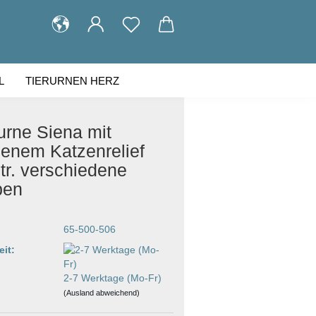
L
TIERURNEN HERZ
KUNDENGALERIE
ÜBER UNS
urne Siena mit
denem Katzenrelief
ltr. verschiedene
ben
65-500-506
eit:
2-7 Werktage (Mo-Fr)
(Ausland abweichend)