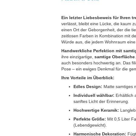
Ein letzter Liebesbeweis für Ihren t
verlässt, bleibt eine Lücke, die kaum zu
einen Ort der Geborgenheit, der die ti
zeitlosen Farben in Kombination mit d
Würde aus, die jedem Wohnraum eine 
Handwerkliche Perfektion mit samti
ihre einzigartige,
samtige Oberfläche
auch besonders hochwertig an. Das fili
Pose – ein ewiges Denkmal für die g
Ihre Vorteile im Überblick:
Edles Design:
Matte samtiges m
Individuell wählbar:
Erhältlich 
sanftes Licht der Erinnerung.
Hochwertige Keramik:
Langlebi
Perfekte Größe:
Mit 0,5 Liter F
(Lebendgewicht).
Harmonische Dekoration:
Fügt 