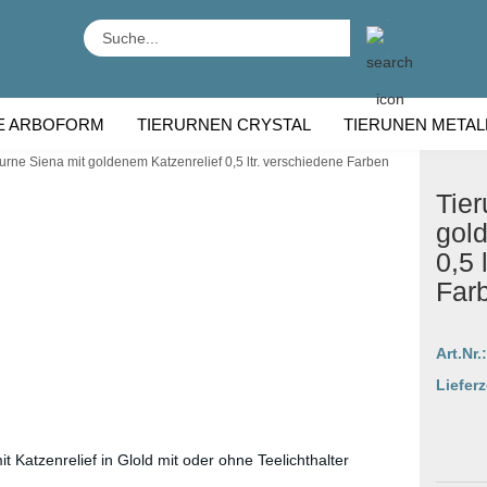
Suche...
E ARBOFORM
TIERURNEN CRYSTAL
TIERUNEN METAL
rurne Siena mit goldenem Katzenrelief 0,5 ltr. verschiedene Farben
RNEN HOLZ
TIERURNEN RASSE
Tier
gol
0,5 
Far
Art.Nr.:
Lieferz