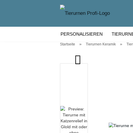
PERSONALISIEREN
TIERURN
»
»
Startseite
Tierurnen Keramik
Tie
TIERURNEN KERAMIK
TIERU