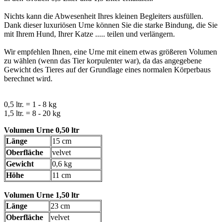
Nichts kann die Abwesenheit Ihres kleinen Begleiters ausfüllen.
Dank dieser luxuriösen Urne können Sie die starke Bindung, die Sie
mit Ihrem Hund, Ihrer Katze ..... teilen und verlängern.
Wir empfehlen Ihnen, eine Urne mit einem etwas größeren Volumen
zu wählen (wenn das Tier korpulenter war), da das angegebene
Gewicht des Tieres auf der Grundlage eines normalen Körperbaus
berechnet wird.
0,5 ltr. = 1 - 8 kg
1,5 ltr. = 8 - 20 kg
Volumen Urne 0,50 ltr
Länge
15 cm
Oberfläche
velvet
Gewicht
0,6 kg
Höhe
11 cm
Volumen Urne 1,50 ltr
Länge
23 cm
Oberfläche
velvet