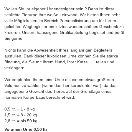
Wollen Sie Ihr eigener Urnendesigner sein ? Dann ist diese
schlichte Tierurne Ihre weiße Leinwand. Wir bieten Ihnen sehr
viele Möglickeiten im Bereich Personalisierung um für Ihrem
geliebten Wegbegleiter ein letztes wunderschönes Geschenk zu
kreieren. Unsere hauseigene Grafikabteilung begleitet und berät
Sie gerne.
Nichts kann die Abwesenheit Ihres langjährigen Begleiters
ausfüllen. Dank dieser luxoriösen Urne können Sie die starke
Bindung, die Sie mit Ihrem Hund, Ihrer Katze ..... teilen und
verlängern.
Wir empfehlen Ihnen, eine Urne mit einem etwas größeren
Volumen zu wählen (wenn das Tier korpulenter war), da das
angegebene Gewicht des Tieres auf der Grundlage eines
normalen Körperbaus berechnet wird.
0,5 ltr. = 1 - 8 kg
1,5 ltr. = 8 - 20 kg
2,8 ltr. = bis 50 kg
Volumen Urne 0,50 ltr