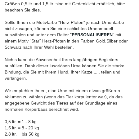
Größen 0,5 ltr und 1,5 ltr. sind mit Gedenklicht erhältlich, bitte
beachten Sie dies.
Sollte Ihnen die Motivfarbe "Herz-Pfoten" je nach Urnenfarbe
nicht zusagen, können Sie eine schlichtes Urnenmodell
auswählen und unter dem Reiter "
PERSONALISIEREN
" mit
einem Motiv "Star" Herz-Pfoten in den Farben Gold,Silber oder
Schwarz nach Ihrer Wahl bestellen.
Nichts kann die Abwesenheit Ihres langjährigen Begleiters
ausfüllen. Dank dieser luxoriösen Urne können Sie die starke
Bindung, die Sie mit Ihrem Hund, Ihrer Katze ..... teilen und
verlängern.
Wir empfehlen Ihnen, eine Urne mit einem etwas größeren
Volumen zu wählen (wenn das Tier korpulenter war), da das
angegebene Gewicht des Tieres auf der Grundlage eines
normalen Körperbaus berechnet wird.
0,5 ltr. = 1 - 8 kg
1,5 ltr. = 8 - 20 kg
2,8 ltr. = bis 50 kg