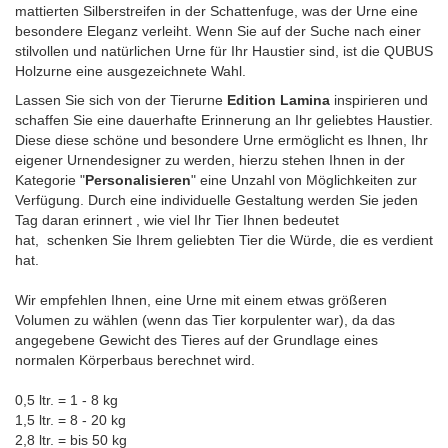
mattierten Silberstreifen in der Schattenfuge, was der Urne eine
besondere Eleganz verleiht. Wenn Sie auf der Suche nach einer
stilvollen und natürlichen Urne für Ihr Haustier sind, ist die QUBUS
Holzurne eine ausgezeichnete Wahl.
Lassen Sie sich von der Tierurne
Edition Lamina
inspirieren und
schaffen Sie eine dauerhafte Erinnerung an Ihr geliebtes Haustier.
Diese diese schöne und besondere Urne ermöglicht es Ihnen, Ihr
eigener Urnendesigner zu werden, hierzu stehen Ihnen in der
Kategorie "
Personalisieren
" eine Unzahl von Möglichkeiten zur
Verfügung. Durch eine individuelle Gestaltung werden Sie jeden
Tag daran erinnert , wie viel Ihr Tier Ihnen bedeutet
hat, schenken Sie Ihrem geliebten Tier die Würde, die es verdient
hat.
Wir empfehlen Ihnen, eine Urne mit einem etwas größeren
Volumen zu wählen (wenn das Tier korpulenter war), da das
angegebene Gewicht des Tieres auf der Grundlage eines
normalen Körperbaus berechnet wird.
0,5 ltr. = 1 - 8 kg
1,5 ltr. = 8 - 20 kg
2,8 ltr. = bis 50 kg