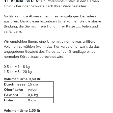
"
PERSONALISIEREN
" ein Pfotenmotiv "Star" in den Farben
Gold,Silber oder Schwarz nach Ihrer Wahl bestellen.
Nichts kann die Abwesenheit Ihres langjährigen Begleiters
ausfüllen. Dank dieser luxoriösen Urne können Sie die starke
Bindung, die Sie mit Ihrem Hund, Ihrer Katze ..... teilen und
verlängern.
Wir empfehlen Ihnen, eine Urne mit einem etwas größeren
Volumen zu wählen (wenn das Tier korpulenter war), da das
angegebene Gewicht des Tieres auf der Grundlage eines
normalen Körperbaus berechnet wird.
0,5 ltr. = 1 - 8 kg
1,5 ltr. = 8 - 20 kg
Volumen Urne 0,50 ltr
Durchmesser
15 cm
Oberfläche
velvet
Gewicht
0,6 kg
Höhe
8 cm
Volumen Urne 1,50 ltr